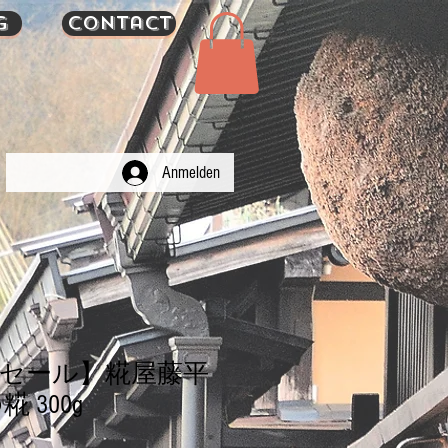
g
Contact
Anmelden
セール】糀屋藤平
 300g