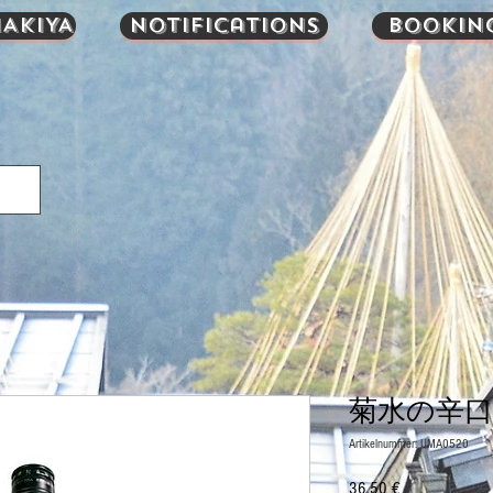
AKIYA
Notifications
Bookin
菊水の辛口 1
Artikelnummer: UMA0520
Preis
36,50 €