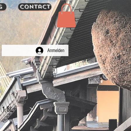
g
Contact
Anmelden
,8L