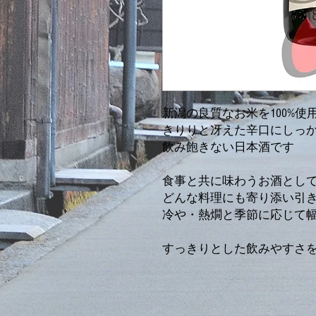
新潟の良質なお米を100%
きりりと冴えた辛口にしっ
飲み飽きない日本酒です
食事と共に味わうお酒とし
どんな料理にも寄り添い引
冷や・熱燗と季節に応じて
すっきりとした飲みやすさ