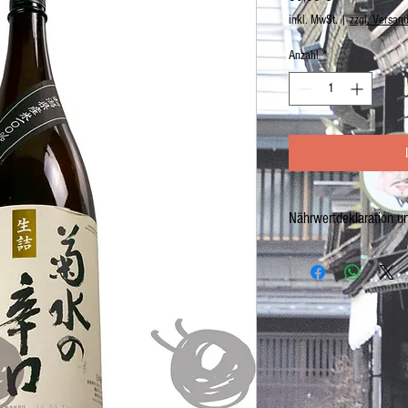
inkl. MwSt.
|
zzgl. Versan
Anzahl
*
Nährwertdeklaration u
Kikusui Dry Honjozo 1,8L
Netto: 1,8L
ALC. 15%
Hergestellt in Japan