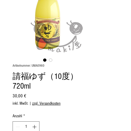
Artikelnummer: UMA0960
請福ゆず（10度）
720ml
Preis
30,00 €
inkl. MwSt.
|
zzgl. Versandkosten
Anzahl
*