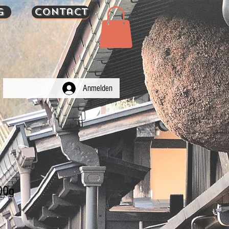
g
Contact
Anmelden
0g