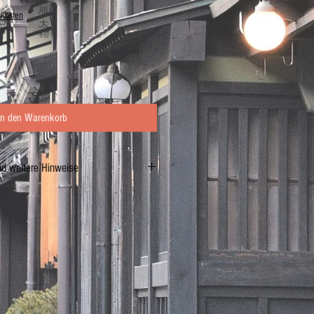
dkosten
In den Warenkorb
nd weitere Hinweise
eder einfrieren.