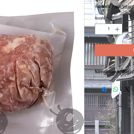
inkl. MwSt.
|
zzgl. Versan
Anzahl
*
Nährwertdeklaration u
Schweinehackfleisch
Netto:200g
Zutaten: Schweinefleisch
Bei -18°C lagern.
Nach dem Auftauen nicht wi