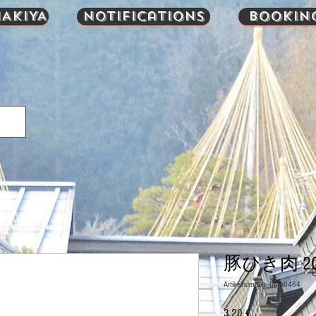
AKIYA
Notifications
Bookin
豚ひき肉 20
Artikelnummer: UMA0464
Preis
3,20 €