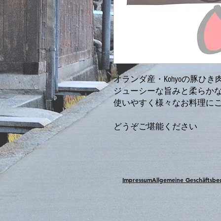
オランダ産・Kohyoの豚ひき
ジューシーな旨みと柔らか
使いやすく様々なお料理に
どうぞご堪能ください
Impressum
Allgemeine Geschäftsb