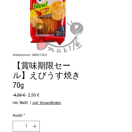
Artikelnummer: UMA0138-S
【賞味期限セー
ル】えびうす焼き
70g
Standardpreis
Sale-
 4,20 € 
2,50 €
Preis
inkl. MwSt.
|
zzgl. Versandkosten
Anzahl
*