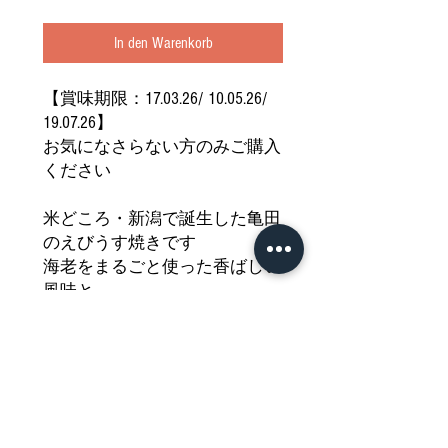
In den Warenkorb
【賞味期限：17.03.26/ 10.05.26/
19.07.26】
お気になさらない方のみご購入
ください
米どころ・新潟で誕生した亀田
のえびうす焼きです
海老をまるごと使った香ばしい
風味と
軽い口どけがたまらない美味し
さ
おやつやおつまみにピッタリで
す
どうぞご堪能ください