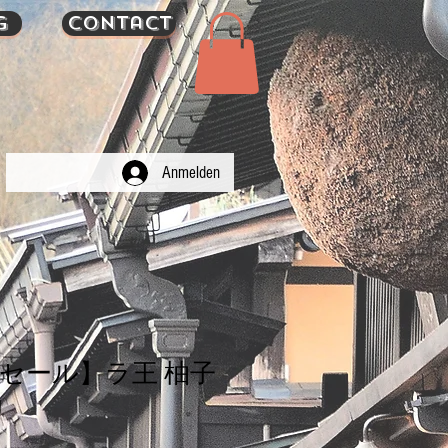
g
Contact
Anmelden
セール】ラ王 柚子
g