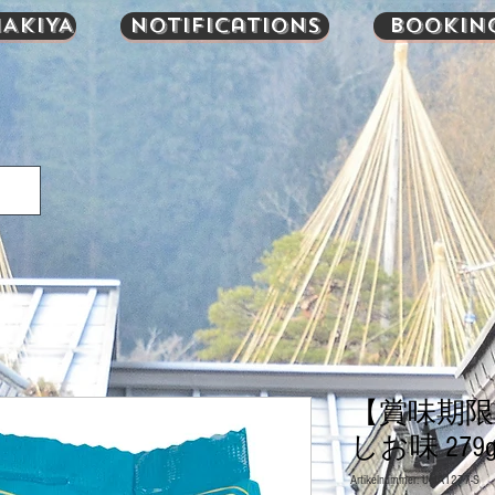
AKIYA
Notifications
Bookin
【賞味期限
しお味 279
Artikelnummer: UMA1277-S