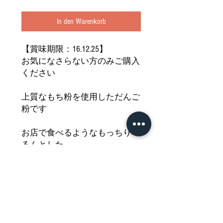
In den Warenkorb
【賞味期限：16.12.25】
お気になさらない方のみご購入
ください
上質なもち粉を使用しただんご
粉です
お店で食べるようなもっちりつ
るんとした
食感のなめらかなおだんごがご
自宅で手軽に作れます
お好みの甘味と合わせて至福の
ひとときを
どうぞご堪能ください