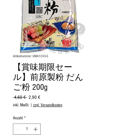
Artikelnummer: UMA1243-S
【賞味期限セー
ル】前原製粉 だん
ご粉 200g
Standardpreis
Sale-
 4,60 € 
2,90 €
Preis
inkl. MwSt.
|
zzgl. Versandkosten
Anzahl
*