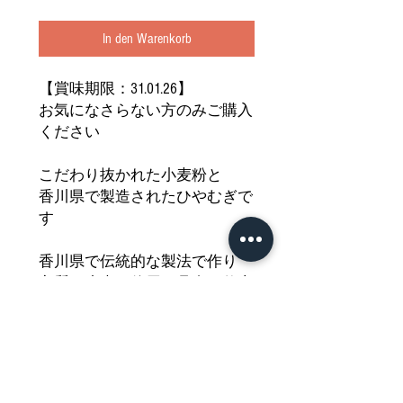
In den Warenkorb
【賞味期限：31.01.26】
お気になさらない方のみご購入
ください
こだわり抜かれた小麦粉と
香川県で製造されたひやむぎで
す
香川県で伝統的な製法で作り
良質な小麦を使用し丹念に仕上
げました
コシが強くつるつるとした
食感が特徴の讃岐ひやむぎを
どうぞご堪能ください