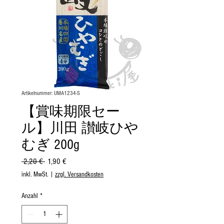
Artikelnummer: UMA1234-S
【賞味期限セー
ル】川田 讃岐ひや
むぎ 200g
Standardpreis
Sale-
 2,20 € 
1,90 €
Preis
inkl. MwSt.
|
zzgl. Versandkosten
Anzahl
*