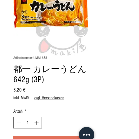
Artikelnummer: UMA1458
都一 カレーうどん
642g (3P)
Preis
5,20 €
inkl. MwSt.
|
zzgl. Versandkosten
Anzahl
*