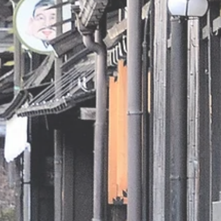
pro 100 ml
226 kJ/ 53 kcal
<0,5 g
uren /
<0,1 g
水化物
12 g
<0,5 g
1,3 g
6,4 g