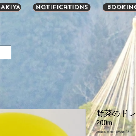
AKIYA
Notifications
Bookin
野菜のドレ
200ml
Artikelnummer: UMA0123