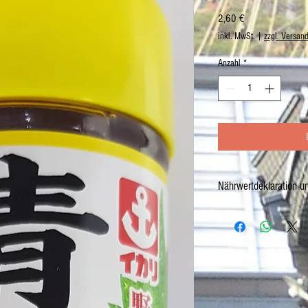
Preis
2,60 €
inkl. MwSt.
|
zzgl. Versan
Anzahl
*
Nährwertdeklaration u
Salatsauce mit Perilla
Netto: 200ml
Zutaten: Wasser, Branntwe
(
SOJA
, Salz, Wasser,
WEIZ
Honig,
BONITO
flocken, Ge
Geschmacksverstärker (E6