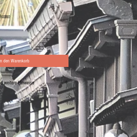
dkosten
In den Warenkorb
nd weitere Hinweise
inessig, Glukose-Fruktose Sirup, Sojasauce
EN
), Salz, Pflaumen, 0,1% Perillablatt,
würze, Säuerungsmittel (E327, E331),
21).