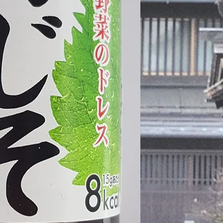
Nährwerte / 栄養表示
Energie / 熱量
Fett / 脂肪
- davon gesättigte Fettsä
飽和脂肪酸
Kohlenhydrate / 炭
- davon Zucker / 糖
Eiweiß / たんぱく質
Salz / 食塩
Hergestellt in Japan