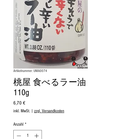
Artikelnummer: UMA0074
桃屋 食べるラー油
110g
Preis
6,70 €
inkl. MwSt.
|
zzgl. Versandkosten
Anzahl
*