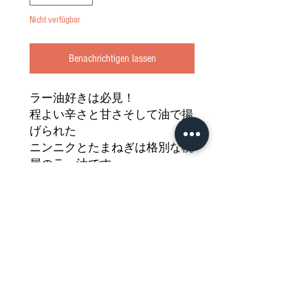
Nicht verfügbar
Benachrichtigen lassen
ラー油好きは必見！
程よい辛さと甘さ
そして油で揚
げられた
ニンニクとたまねぎは格別な桃
屋のラー油です
ご飯のお供も良しそのまま食べ
ても良しの
当店お勧め商品を
どうぞご堪能
ください
Nährwertdeklaration und weitere
Hinweise