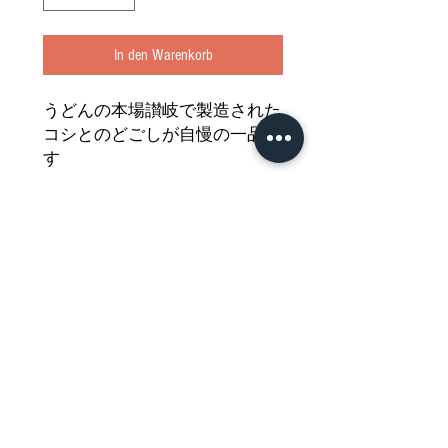
In den Warenkorb
うどんの本場讃岐で製造された
コシとのどごしが自慢の一品で
す
卵や納豆と一緒に食べても
温かくしても冷やしても美味し
いおうどんを
どうぞご堪能ください
Nährwertdeklaration und weitere
Hinweise
Weizennudeln Udon
Netto: 500g