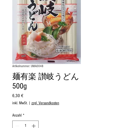
Artikelnummer: UMA0048
麺有楽 讃岐うどん
500g
Preis
6,30 €
inkl. MwSt.
|
zzgl. Versandkosten
Anzahl
*