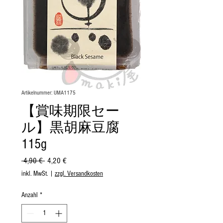
Artikelnummer: UMA1175
【賞味期限セー
ル】黒胡麻豆腐
115g
Standardpreis
Sale-
 4,90 € 
4,20 €
Preis
inkl. MwSt.
|
zzgl. Versandkosten
Anzahl
*