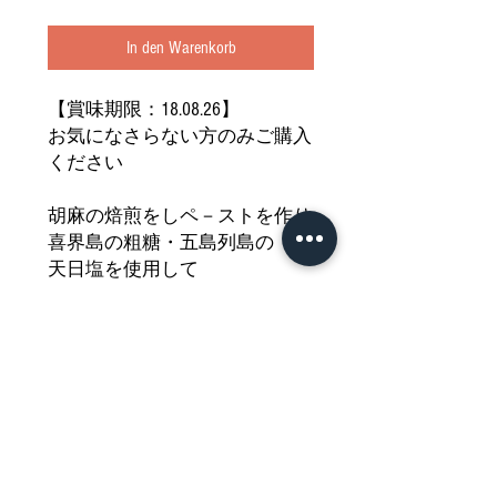
In den Warenkorb
【賞味期限：18.08.26】
お気になさらない方のみご購入
ください
胡麻の焙煎をしペ－ストを作り
喜界島の粗糖・五島列島の
天日塩を使用して
丁寧に練り上げられたなめらか
な食感と
上品な甘みが特徴の本格派黒胡
麻とうふです
どうぞご堪能ください