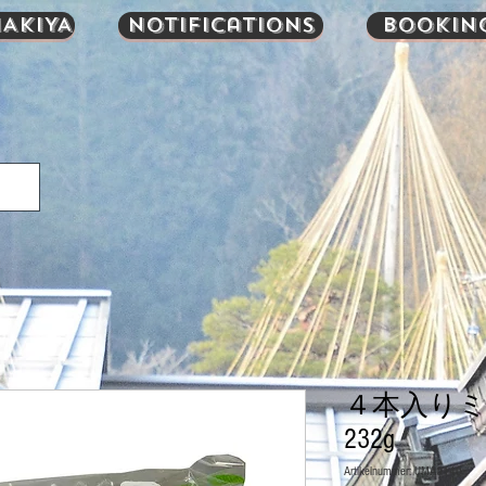
AKIYA
Notifications
Bookin
４本入り
232g
Artikelnummer: UMA0140