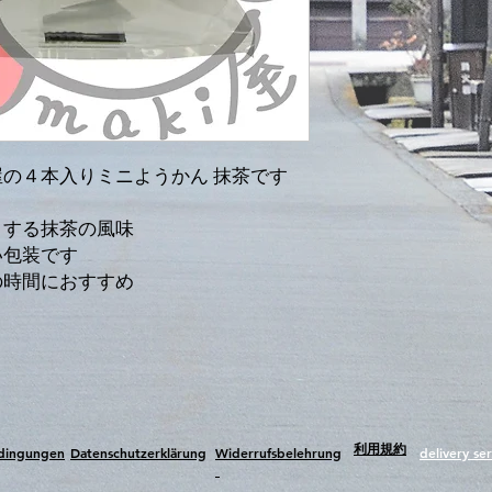
の４本入りミニようかん 抹茶です
とする抹茶の風味
い包装です
の時間におすすめ
​利用規約
edingungen
Datenschutzerklärung
Widerrufsbelehrung
delivery ser