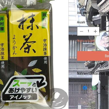
Preis
6,00 €
inkl. MwSt.
|
zzgl. Versan
Anzahl
*
Nicht verfügbar
Be
Nährwertdeklaration u