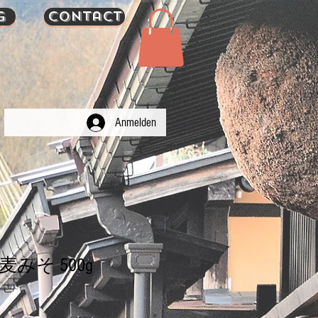
g
Contact
Anmelden
みそ 500g