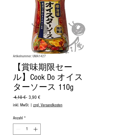
Artikelnummer: UMA1427
【賞味期限セー
ル】Cook Do オイス
ターソース 110g
Standardpreis
Sale-
 4,10 € 
3,90 €
Preis
inkl. MwSt.
|
zzgl. Versandkosten
Anzahl
*