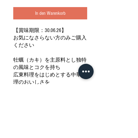
In den Warenkorb
【賞味期限：30.06.26】
お気になさらない方のみご購入
ください
牡蠣（カキ）を主原料とし独特
の風味とコクを持ち
広東料理をはじめとする中華料
理のおいしさを
引き立てる重要な存在のオイス
ターソースです
炒め物やゆで野菜、焼きそばな
どにご利用いただけます
どうぞご堪能ください