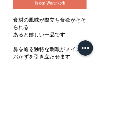
In den Warenkorb
食材の風味が際立ち食欲がそそ
られる
あると嬉しい一品です
鼻を通る独特な刺激がメインの
おかずを引き立たせます
チューブタイプで使いやすく
素材の色を活かし無着色の
S&B・練りがらしを
どうぞご堪能ください
Nährwertdeklaration und weitere
Hinweise
Japanische Senfpaste