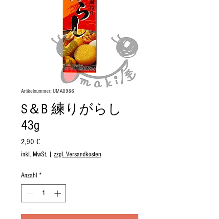
Artikelnummer: UMA0986
S＆B 練りがらし
43g
Preis
2,90 €
inkl. MwSt.
|
zzgl. Versandkosten
Anzahl
*