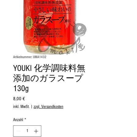
Artikelnummer: UMA1432
YOUKI 化学調味料無
添加のガラスープ
130g
Preis
8,00 €
inkl. MwSt.
|
zzgl. Versandkosten
Anzahl
*