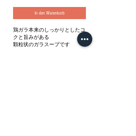
In den Warenkorb
鶏ガラ本来のしっかりとしたコ
クと旨みがある
顆粒状のガラスープです
和・洋・中、様々な料理にご使
用いただけます
どうぞご堪能ください
Nährwertdeklaration und weitere
Hinweise