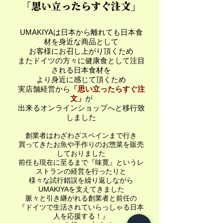
「思い立ったらすぐ注文」
UMAKIYAは日本から離れても日本食
材を身近な商品として
お客様にお召し上がり頂くため
またドイツの方々に健康食として注目
される日本食材を
より身近に感じて頂くため
​実店舗経営から
「思い立ったらすぐ注
文」
が
出来るオンラインショップへと移行致
しました
創業者はわざわざスペインまで行き
買ってきたお魚や手作りのお惣菜を販売
しておりました​
前任も現在に至るまで『味寛』というレ
ストランの経営を行ったりと
様々な試行錯誤を繰り返しながら
UMAKIYAを支えてきました​
創業者と前任の
脈々と引き継がれる
『ドイツで生活されていらっしゃる日本
人を応援する！』