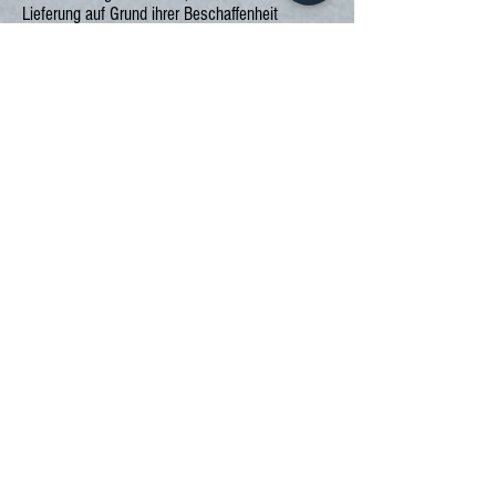
Lieferung auf Grund ihrer Beschaffenheit
untrennbar mit anderen Gütern vermischt
wurden;
- zur Lieferung von Ton- oder Videoaufnahmen
oder Computersoftware in einer versiegelten
Packung, wenn die Versiegelung nach der
Lieferung entfernt wurde.
Muster-Widerrufsformular
(Wenn Sie den Vertrag widerrufen wollen, dann
füllen Sie bitte dieses Formular aus und senden
Sie es zurück.)
An
Herr
Rene Paul
Frankfurter Straße 13
61137 Schöneck
E-Mail-Adresse: info@natto24.com
- Hiermit widerrufe(n) ich/wir (*) den von