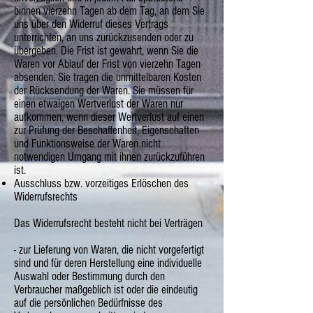
binnen vierzehn Tagen ab dem Tag, an dem Sie
uns über den Widerruf dieses Vertrags
unterrichten, an uns zurückzusenden oder zu
übergeben. Die Frist ist gewahrt, wenn Sie die
Waren vor Ablauf der Frist von vierzehn Tagen
absenden. Sie tragen die unmittelbaren Kosten
der Rücksendung der Waren. Sie müssen für
einen etwaigen Wertverlust der Waren nur
aufkommen, wenn dieser Wertverlust auf einen
zur Prüfung der Beschaffenheit, Eigenschaften
und Funktionsweise der Waren nicht
notwendigen Umgang mit ihnen zurückzuführen
ist.
Ausschluss bzw. vorzeitiges Erlöschen des
Widerrufsrechts
Das Widerrufsrecht besteht nicht bei Verträgen
- zur Lieferung von Waren, die nicht vorgefertigt
sind und für deren Herstellung eine individuelle
Auswahl oder Bestimmung durch den
Verbraucher maßgeblich ist oder die eindeutig
auf die persönlichen Bedürfnisse des