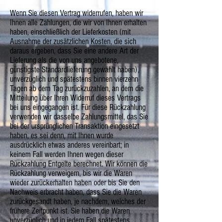
Wenn Sie diesen Vertrag widerrufen, haben wir
Ihnen alle Zahlungen, die wir von Ihnen erhalten
haben, einschließlich der Lieferkosten (mit
Ausnahme der zusätzlichen Kosten, die sich
daraus ergeben, dass Sie eine andere Art der
Lieferung als die von uns angebotene,
günstigste Standardlieferung gewählt haben),
unverzüglich und spätestens binnen vierzehn
Tagen ab dem Tag zurückzuzahlen, an dem die
Mitteilung über Ihren Widerruf dieses Vertrags
bei uns eingegangen ist. Für diese Rückzahlung
verwenden wir dasselbe Zahlungsmittel, das Sie
bei der ursprünglichen Transaktion eingesetzt
haben, es sei denn, mit Ihnen wurde
ausdrücklich etwas anderes vereinbart; in
keinem Fall werden Ihnen wegen dieser
Rückzahlung Entgelte berechnet. Wir können die
Rückzahlung verweigern, bis wir die Waren
wieder zurückerhalten haben oder bis Sie den
Nachweis erbracht haben, dass Sie die Waren
zurückgesandt haben, je nachdem, welches der
frühere Zeitpunkt ist. Sie haben die Waren
unverzüglich und in jedem Fall spätestens