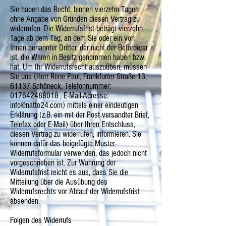
Sie haben das Recht, binnen vierzehn Tagen
ohne Angabe von Gründen diesen Vertrag zu
widerrufen. Die Widerrufsfrist beträgt vierzehn
Tage ab dem Tag, an dem Sie oder ein von
Ihnen benannter Dritter, der nicht der Beförderer
ist, die Waren in Besitz genommen haben bzw.
hat. Um Ihr Widerrufsrecht auszuüben, müssen
Sie uns (Herr Rene Paul, Frankfurter Straße 13,
61137 Schöneck, Telefonnummer:
017642488018 , E-Mail-Adresse:
info@natto24.com) mittels einer eindeutigen
Erklärung (z.B. ein mit der Post versandter Brief,
Telefax oder E-Mail) über Ihren Entschluss,
diesen Vertrag zu widerrufen, informieren. Sie
können dafür das beigefügte Muster-
Widerrufsformular verwenden, das jedoch nicht
vorgeschrieben ist. Zur Wahrung der
Widerrufsfrist reicht es aus, dass Sie die
Mitteilung über die Ausübung des
Widerrufsrechts vor Ablauf der Widerrufsfrist
absenden.
Folgen des Widerrufs