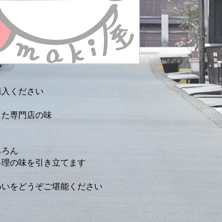
Nährwerte / 栄養表示
Energie / 熱量
購入ください
Fett / 脂肪
した専門店の味
- davon gesättigte Fettsä
飽和脂肪酸
ちろん
料理の味を引き立てます
Kohlenhydrate / 炭
わいをどうぞご堪能ください
- davon Zucker / 糖
Eiweiß / たんぱく質