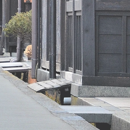
pro 100g
1389kJ/
328kcal
< 5,2g
uren /
0,1g
水化物
41g
0,5g
29,4g