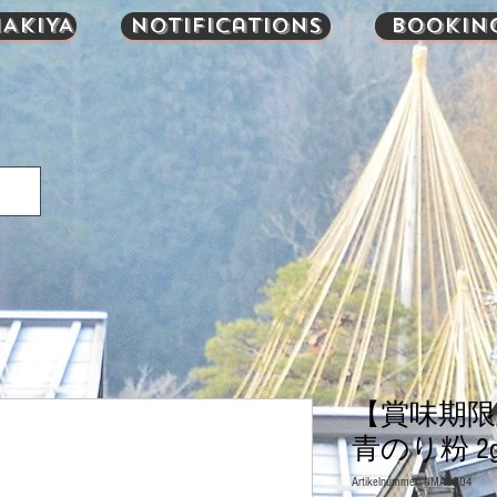
AKIYA
Notifications
Bookin
【賞味期
青のり粉 2
Artikelnummer: UMA0904