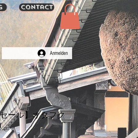
g
Contact
Anmelden
限セール】オタフク
g