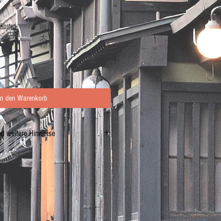
dkosten
In den Warenkorb
nd weitere Hinweise
ri) Pulver 2g
ver