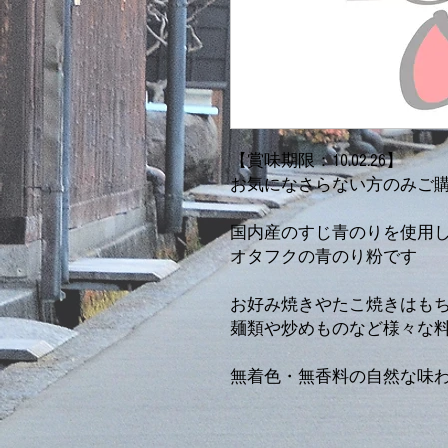
【賞味期限：10.02.26】
お気になさらない方のみご
国内産のすじ青のりを使用
オタフクの青のり粉です
お好み焼きやたこ焼きはも
麺類や炒めものなど様々な
無着色・無香料の自然な味