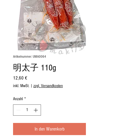
Artikelnummer: UMA0064
明太子 110g
Preis
12,60 €
inkl. MwSt.
|
zzgl. Versandkosten
Anzahl
*
In den Warenkorb