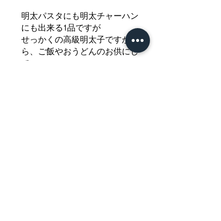
明太パスタにも明太チャーハン
にも出来る1品ですが
せっかくの高級明太子ですか
ら、ご飯やおうどんのお供にし
て
食べて頂くのがおすすめです
どうぞご堪能ください
Nährwertdeklaration und weitere
Hinweise
Gewürzter Pollackrogen (Mentaiko), tiefgefroren
Netto: 110g
Impressum
Zutaten:
POLLACK-ROGEN (Theragra
chalcogramma)
, Salz, fermentierte
Allgemeine Geschäftsbedingungen
Würzmischung, reduzierter Zuckersirup,
Datenschutzerklärung