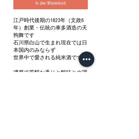
In den Warenkorb
江戸時代後期の1823年（文政6
年）創業・伝統の車多酒造の天
狗舞です
石川県白山で生まれ現在では日
本国内のみならず
世界中で愛される純米酒です
濃厚で芳醇な香りと酸味との調
和が絶妙な味わいは
鮮やかで力強く奥行きのある深
みも併せ持っています
心まで潤う美味しさをどうぞご
堪能ください
Nährwertdeklaration und weitere
Hinweise