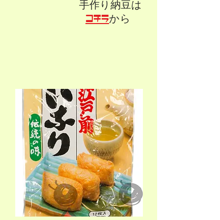
手作り納豆は
コチラ
から