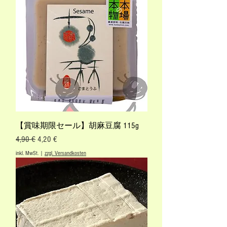
【賞味期限セール】胡麻豆腐 115g
Standardpreis
Sale-Preis
4,90 €
4,20 €
inkl. MwSt.
|
zzgl. Versandkosten