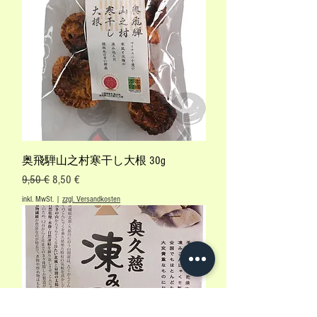
奥飛騨山之村寒干し大根 30g
Standardpreis
Sale-Preis
9,50 €
8,50 €
inkl. MwSt.
|
zzgl. Versandkosten