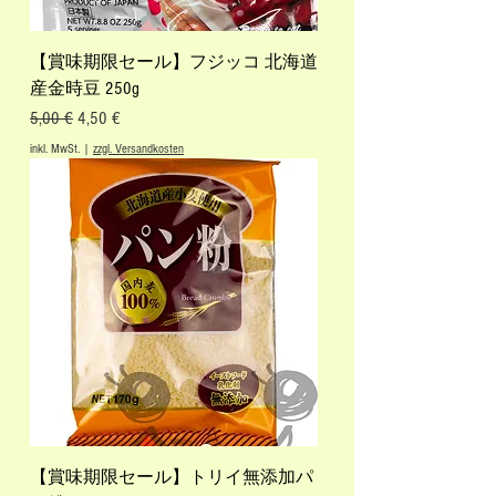
【賞味期限セール】フジッコ 北海道
産金時豆 250g
Standardpreis
Sale-Preis
5,00 €
4,50 €
inkl. MwSt.
|
zzgl. Versandkosten
【賞味期限セール】トリイ無添加パ