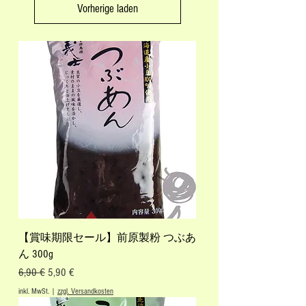
Vorherige laden
【賞味期限セール】前原製粉 つぶあ
ん 300g
Standardpreis
Sale-Preis
6,90 €
5,90 €
inkl. MwSt.
|
zzgl. Versandkosten