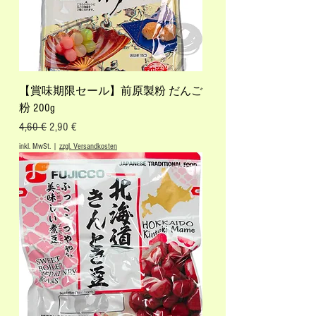
【賞味期限セール】前原製粉 だんご
粉 200g
Standardpreis
Sale-Preis
4,60 €
2,90 €
inkl. MwSt.
|
zzgl. Versandkosten