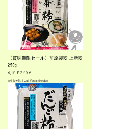
【賞味期限セール】前原製粉 上新粉
250g
Standardpreis
Sale-Preis
4,10 €
2,90 €
inkl. MwSt.
|
zzgl. Versandkosten