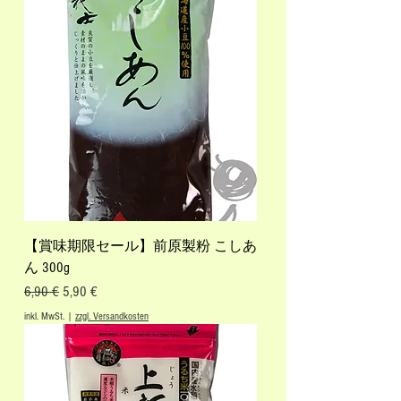
【賞味期限セール】前原製粉 こしあ
ん 300g
Standardpreis
Sale-Preis
6,90 €
5,90 €
inkl. MwSt.
|
zzgl. Versandkosten