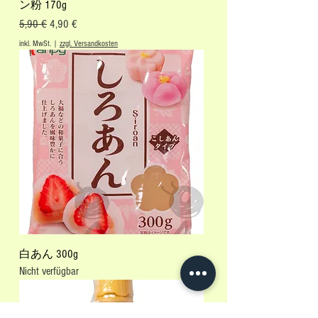
ン粉 170g
Standardpreis
Sale-Preis
5,90 €
4,90 €
inkl. MwSt.
|
zzgl. Versandkosten
白あん 300g
Nicht verfügbar