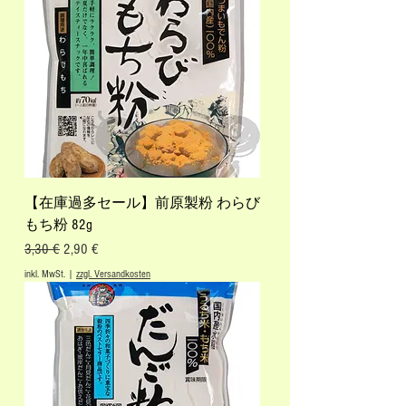
【在庫過多セール】前原製粉 わらび
もち粉 82g
Standardpreis
Sale-Preis
3,30 €
2,90 €
inkl. MwSt.
|
zzgl. Versandkosten