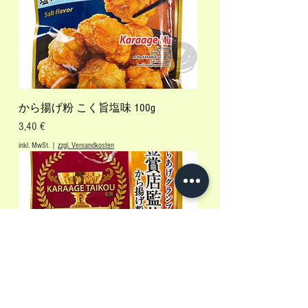
から揚げ粉 こく旨塩味 100g
Preis
3,40 €
inkl. MwSt.
|
zzgl. Versandkosten