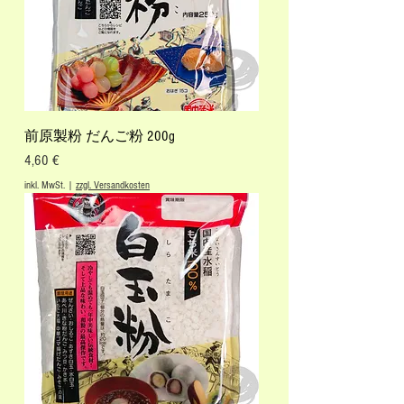
前原製粉 だんご粉 200g
Preis
4,60 €
inkl. MwSt.
|
zzgl. Versandkosten